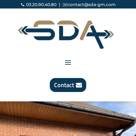
📞
03.20.90.40.80
| ✉️
contact@sda-gm.com
Contact