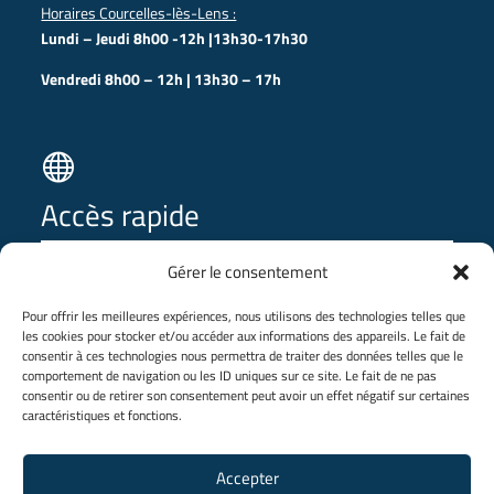
Horaires Courcelles-lès-Lens :
Lundi – Jeudi 8h00 -12h |13h30-17h30
Vendredi 8h00 – 12h | 13h30 – 17h

Accès rapide
Gérer le consentement
⭢ SDA Online
⭢ SDApp
Pour offrir les meilleures expériences, nous utilisons des technologies telles que
les cookies pour stocker et/ou accéder aux informations des appareils. Le fait de
⭢ Espace pro
🔒
consentir à ces technologies nous permettra de traiter des données telles que le
comportement de navigation ou les ID uniques sur ce site. Le fait de ne pas
⭢ Groupe Maurizi
consentir ou de retirer son consentement peut avoir un effet négatif sur certaines
⭢ Plan de site
caractéristiques et fonctions.
SDA – 696, boulevard du Petit Quinquin – 59 273 Fretin –
Accepter