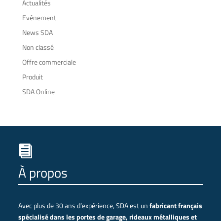
Actualités
Evénement
News SDA
Non classé
Offre commerciale
Produit
SDA Online

À propos
Avec plus de 30 ans d’expérience, SDA est un
fabricant français
spécialisé dans les portes de garage, rideaux métalliques et