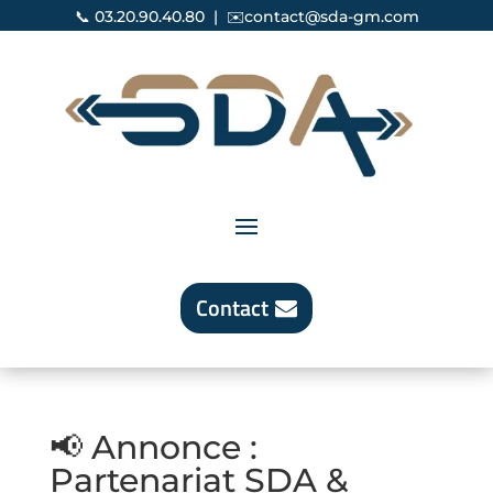
📞
03.20.90.40.80
| ✉️
contact@sda-gm.com
Contact
📢 Annonce :
Partenariat SDA &