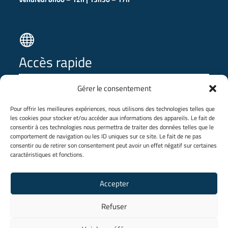

Accès rapide
Gérer le consentement
⭢ SDA Online
⭢ SDApp
Pour offrir les meilleures expériences, nous utilisons des technologies telles que
les cookies pour stocker et/ou accéder aux informations des appareils. Le fait de
⭢ Espace pro
🔒
consentir à ces technologies nous permettra de traiter des données telles que le
comportement de navigation ou les ID uniques sur ce site. Le fait de ne pas
⭢ Groupe Maurizi
consentir ou de retirer son consentement peut avoir un effet négatif sur certaines
⭢ Plan de site
caractéristiques et fonctions.
SDA – 696, boulevard du Petit Quinquin – 59 273 Fretin –
Accepter
Tel : 03.20.90.40.80 – mail : contact@sda-gm.com
SIREN : 390 077 105 – code NAF/APE : 2512Z – T.V.A. FR 47
Refuser
390 077 105 – SAS au Capital de 240 000 €
Mentions légales
–
Index Égalité professionnelle
–
Politique