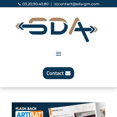
📞
03.20.90.40.80
| ✉️
contact@sda-gm.com
Contact